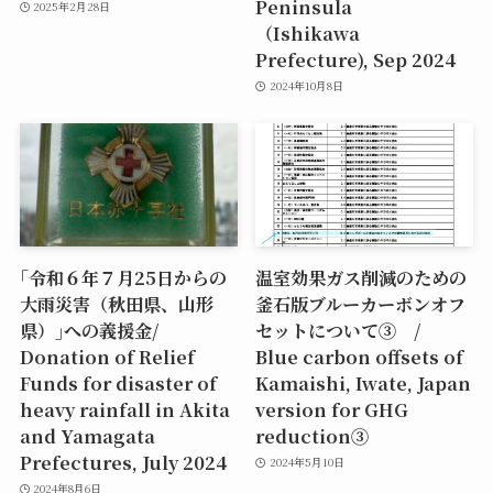
Peninsula
2025年2月28日
（Ishikawa
Prefecture), Sep 2024
2024年10月8日
｢令和６年７月25日からの
温室効果ガス削減のための
大雨災害（秋田県、山形
釜石版ブルーカーボンオフ
県）｣への義援金/
セットについて③ /
Donation of Relief
Blue carbon offsets of
Funds for disaster of
Kamaishi, Iwate, Japan
heavy rainfall in Akita
version for GHG
and Yamagata
reduction③
Prefectures, July 2024
2024年5月10日
2024年8月6日