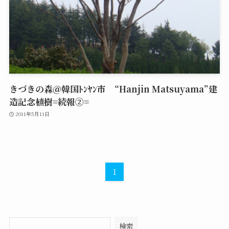
きづきの森＠韓国ﾄﾝﾔﾝ市 “Hanjin Matsuyama”建
造記念植樹=続報②=
2011年5月11日
1
検索