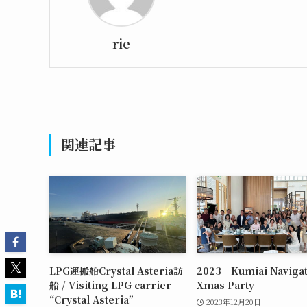
rie
関連記事
LPG運搬船Crystal Asteria訪
2023 Kumiai Naviga
船 / Visiting LPG carrier
Xmas Party
“Crystal Asteria”
2023年12月20日