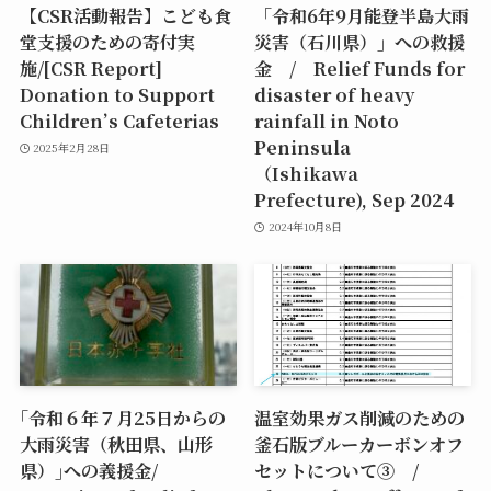
【CSR活動報告】こども食
「令和6年9月能登半島大雨
堂支援のための寄付実
災害（石川県）」への救援
施/[CSR Report]
金 / Relief Funds for
Donation to Support
disaster of heavy
Children’s Cafeterias
rainfall in Noto
Peninsula
2025年2月28日
（Ishikawa
Prefecture), Sep 2024
2024年10月8日
｢令和６年７月25日からの
温室効果ガス削減のための
大雨災害（秋田県、山形
釜石版ブルーカーボンオフ
県）｣への義援金/
セットについて③ /