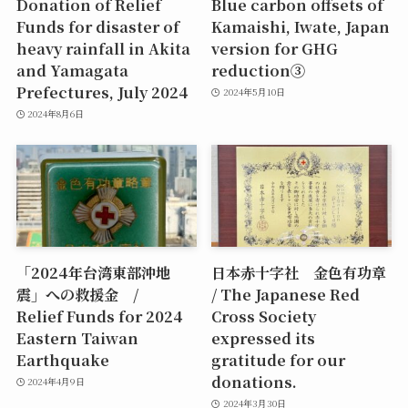
Donation of Relief
Blue carbon offsets of
Funds for disaster of
Kamaishi, Iwate, Japan
heavy rainfall in Akita
version for GHG
and Yamagata
reduction③
Prefectures, July 2024
2024年5月10日
2024年8月6日
「2024年台湾東部沖地
日本赤十字社 金色有功章
震」への救援金 /
/ The Japanese Red
Relief Funds for 2024
Cross Society
Eastern Taiwan
expressed its
Earthquake
gratitude for our
donations.
2024年4月9日
2024年3月30日